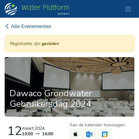
Overslaan naar inhoud
Alle Evenementen
Registraties zijn
gesloten
Dawaco Grondwater
Gebruikersdag 2024
Aan de kalender toevoegen:
12
maart 2024
10:00
16:00