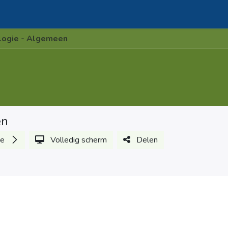
Add-on modules
Contact
logie - Algemeen
en
de
Volledig scherm
Delen