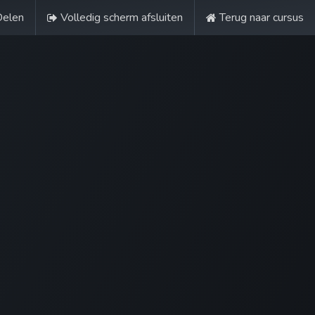
Delen
Volledig scherm afsluiten
Terug naar cursus
+31 345 342170
Nederlands