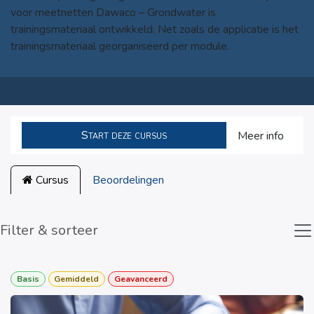
voor meetnetten Dawaco – Grondwater is
trainingsmateriaal ontwikkeld. Net zoals de applicatie is het
trainingsmateriaal georganiseerd per module.
Start deze cursus
Meer info
Cursus
Beoordelingen
Filter & sorteer
Basis
Gemiddeld
Geavanceerd