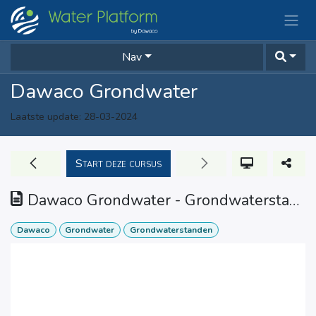
Overslaan naar inhoud
Nav
Dawaco Grondwater
Laatste update:
28-03-2024
Start deze cursus
Dawaco Grondwater - Grondwaterstanden
Dawaco
Grondwater
Grondwaterstanden