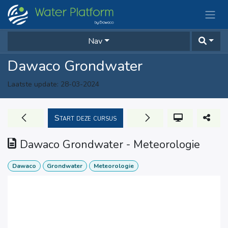
Overslaan naar inhoud
Nav
Dawaco Grondwater
Laatste update:
28-03-2024
Start deze cursus
Dawaco Grondwater - Meteorologie
Dawaco
Grondwater
Meteorologie