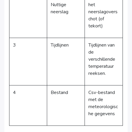
Nuttige
het
neerslag
neerslagovers
chot (of
tekort)
3
Tijdlijnen
Tijdlijnen van
de
verschillende
temperatuur
reeksen.
4
Bestand
Csv-bestand
met de
meteorologisc
he gegevens